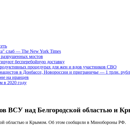
сеть
са" слаб — The New York Times
д разрушенных мостов
нтируют бесперебойную доставку
продуктивных процедурах для жен и вдов участников СВО
нацистов в Донбассе, Новороссии и приграничье — 1 трлн. руб
не на иранцев
ем в 2020 году
ов ВСУ над Белгородской областью и К
кой областью и Крымом. Об этом сообщили в Минобороны РФ.