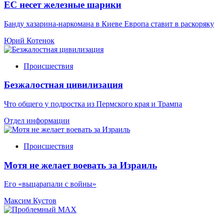
ЕС несет железные шарики
Банду хазарина-наркомана в Киеве Европа ставит в раскоряку
Юрий Котенок
Происшествия
Безжалостная цивилизация
Что общего у подростка из Пермского края и Трампа
Отдел информации
Происшествия
Мотя не желает воевать за Израиль
Его «выцарапали с войны»
Максим Кустов