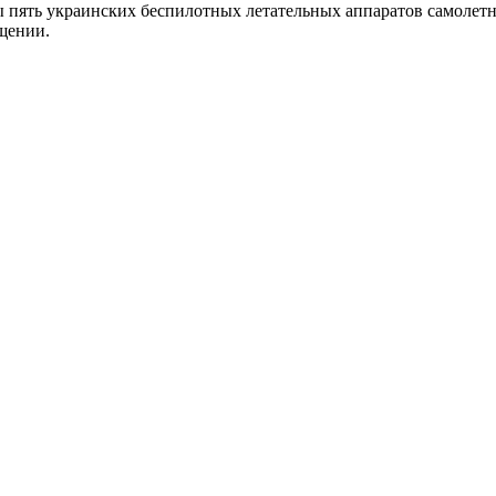
пять украинских беспилотных летательных аппаратов самолетно
бщении.