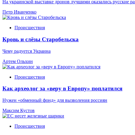
На украинской выставке дронов лучшими оказались русские р
Петр Иванченко
Происшествия
Кровь и слёзы Старобельска
Чему радуется Украина
Артем Ольхин
Происшествия
Как археолог за «веру в Европу» поплатился
Нужен «обменный фонд» для вызволения россиян
Максим Кустов
Происшествия