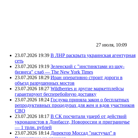
27 июля, 10:09
23.07.2026 19:39
В ЛНР раскрыта украинская агентурная
сеть
23.07.2026 19:19
Зеленский с "инстинктами из шоу-
бизнеса" слаб — The New York Times
23.07.2026 18:29
Иран оперативно строит дороги в
объезд разрушенных мостов
23.07.2026 18:27
Wildberries и другие маркетплейсы
гарантируют бесперебойную доставку
23.07.2026 18:24
Госдума приняла закон о бесплатных
репродуктивных процедурах для жен и вдов участников
СВО
23.07.2026 18:17
В СК посчитали ущерб от действий
укронацистов в Донбассе, Новороссии и приграничье
— 1 трлн. рублей
23.07.2026 18:14
Директор Моссад "настучал" в