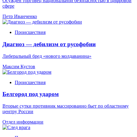
Осужден торговец национальной безопасностью в цифровой
сфере
Петр Иванченко
Происшествия
Диагноз — дебилизм от русофобии
Либеральный бред «нового молдаванина»
Максим Кустов
Происшествия
Белгород под ударом
Вторые сутки противник массированно бьет по областному
центру России
Отдел информации