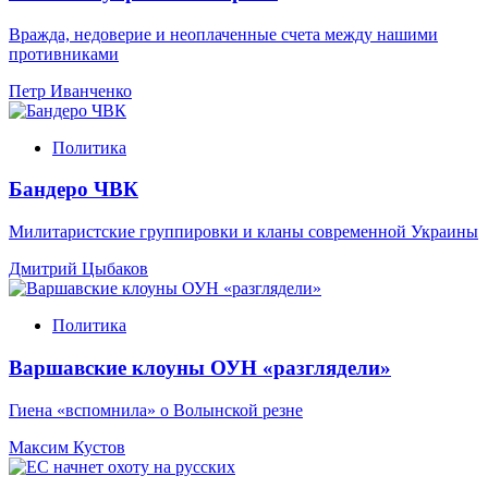
Вражда, недоверие и неоплаченные счета между нашими
противниками
Петр Иванченко
Политика
Бандеро ЧВК
Милитаристские группировки и кланы современной Украины
Дмитрий Цыбаков
Политика
Варшавские клоуны ОУН «разглядели»
Гиена «вспомнила» о Волынской резне
Максим Кустов