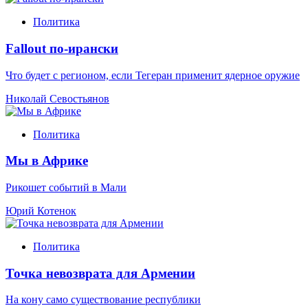
Политика
Fallout по-ирански
Что будет с регионом, если Тегеран применит ядерное оружие
Николай Севостьянов
Политика
Мы в Африке
Рикошет событий в Мали
Юрий Котенок
Политика
Точка невозврата для Армении
На кону само существование республики