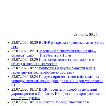
28 июля, 09:27
23.07.2026 19:39
В ЛНР раскрыта украинская агентурная
сеть
23.07.2026 19:19
Зеленский с "инстинктами из шоу-
бизнеса" слаб — The New York Times
23.07.2026 18:29
Иран оперативно строит дороги в
объезд разрушенных мостов
23.07.2026 18:27
Wildberries и другие маркетплейсы
гарантируют бесперебойную доставку
23.07.2026 18:24
Госдума приняла закон о бесплатных
репродуктивных процедурах для жен и вдов участников
СВО
23.07.2026 18:17
В СК посчитали ущерб от действий
укронацистов в Донбассе, Новороссии и приграничье
— 1 трлн. рублей
23.07.2026 18:14
Директор Моссад "настучал" в