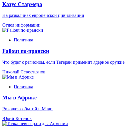
Казус Стармера
На развалинах европейской цивилизации
Отдел информации
Политика
Fallout по-ирански
Что будет с регионом, если Тегеран применит ядерное оружие
Николай Севостьянов
Политика
Мы в Африке
Рикошет событий в Мали
Юрий Котенок