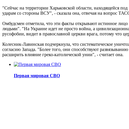
"Сейчас на территории Харьковской области, находящейся по
ударам со стороны ВСУ", - сказала она, отвечая на вопрос ТАС
Омбудсмен отметила, что эти факты открывают истинное лицо у
людьми". "На Украине идет не просто война, а цивилизационн
русофобии, видит в православной церкви врага, потому что цер
Колесник-Лавинская подчеркнула, что систематическое уничт
согласию Запада. "Более того, они способствуют развязывани
расширить влияние греко-католической унии", - считает она.
Первая мировая СВО