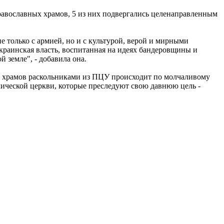
равославных храмов, 5 из них подвергались целенаправленным
 только с армией, но и с культурой, верой и мирными
краинская власть, воспитанная на идеях бандеровщины и
 земле", - добавила она.
ат храмов раскольниками из ПЦУ происходит по молчаливому
лической церкви, которые преследуют свою давнюю цель -