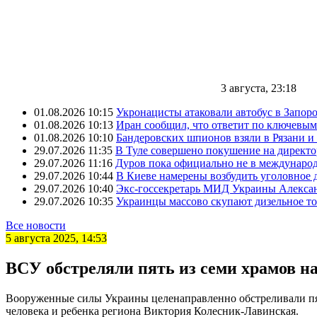
3 августа, 23:18
01.08.2026 10:15
Укронацисты атаковали автобус в Запоро
01.08.2026 10:13
Иран сообщил, что ответит по ключевым
01.08.2026 10:10
Бандеровских шпионов взяли в Рязани и
29.07.2026 11:35
В Туле совершено покушение на директ
29.07.2026 11:16
Дуров пока официально не в междунаро
29.07.2026 10:44
В Киеве намерены возбудить уголовное
29.07.2026 10:40
Экс-госсекретарь МИД Украины Александ
29.07.2026 10:35
Украинцы массово скупают дизельное т
Все новости
5 августа 2025, 14:53
ВСУ обстреляли пять из семи храмов 
Вооруженные силы Украины целенаправленно обстреливали пят
человека и ребенка региона Виктория Колесник-Лавинская.