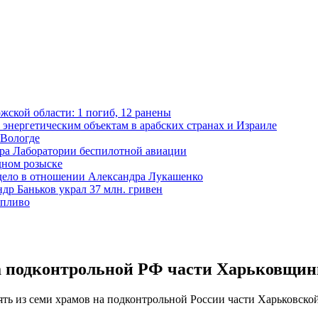
жской области: 1 погиб, 12 ранены
 энергетическим объектам в арабских странах и Израиле
 Вологде
ора Лаборатории беспилотной авиации
дном розыске
 дело в отношении Александра Лукашенко
р Баньков украл 37 млн. гривен
опливо
на подконтрольной РФ части Харьковщи
ь из семи храмов на подконтрольной России части Харьковско