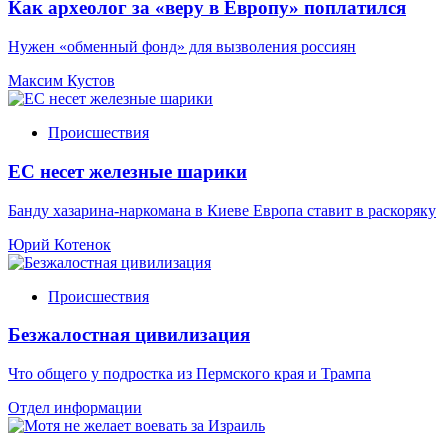
Как археолог за «веру в Европу» поплатился
Нужен «обменный фонд» для вызволения россиян
Максим Кустов
Происшествия
ЕС несет железные шарики
Банду хазарина-наркомана в Киеве Европа ставит в раскоряку
Юрий Котенок
Происшествия
Безжалостная цивилизация
Что общего у подростка из Пермского края и Трампа
Отдел информации