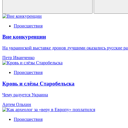
Происшествия
Вне конкуренции
На украинской выставке дронов лучшими оказались русские р
Петр Иванченко
Происшествия
Кровь и слёзы Старобельска
Чему радуется Украина
Артем Ольхин
Происшествия