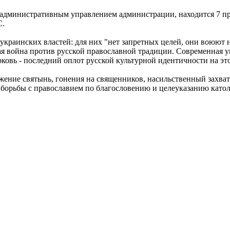
д административным управлением администрации, находится 7 п
С.
краинских властей: для них "нет запретных целей, они воюют не
ая война против русской православной традиции. Современная у
ковь - последний оплот русской культурной идентичности на этой
ожение святынь, гонения на священников, насильственный захв
ю борьбы с православием по благословению и целеуказанию като