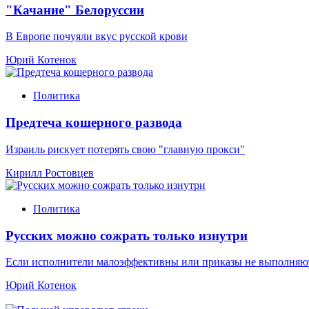
"Качание" Белоруссии
В Европе почуяли вкус русской крови
Юрий Котенок
Политика
Предтеча кошерного развода
Израиль рискует потерять свою "главную прокси"
Кирилл Ростовцев
Политика
Русских можно сожрать только изнутри
Если исполнители малоэффективны или приказы не выполняют
Юрий Котенок