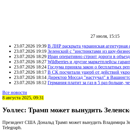
27 июля, 15:15
23.07.2026 19:39
В ЛНР раскрыта украинская агентурная 
23.07.2026 19:19
Зеленский с "инстинктами из шоу-бизне
23.07.2026 18:29
Иран оперативно строит дороги в объез
23.07.2026 18:27
Wildberries и другие маркетплейсы гара
23.07.2026 18:24
Госдума приняла закон о бесплатных ре
23.07.2026 18:17
В СК посчитали ущерб от действий укро
23.07.2026 18:14
Директор Моссад "настучал" в Вашингто
23.07.2026 18:12
Германия платит за газ в 5 раз больше, ч
Все новости
8 августа 2025, 09:31
Уоллес: Трамп может вынудить Зеленско
Президент США Дональд Трамп может вынудить Владимира Зел
Telegraph.