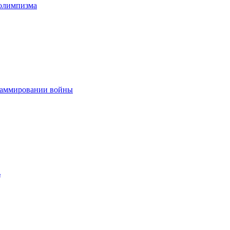
 олимпизма
граммировании войны
ь