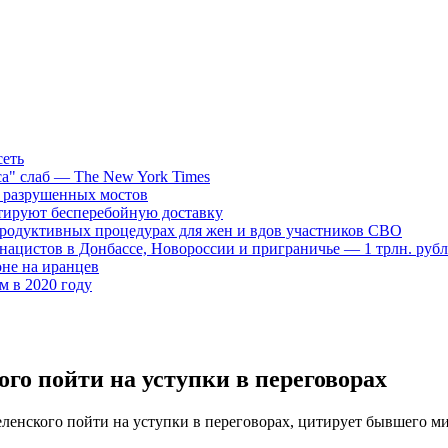
сеть
са" слаб — The New York Times
д разрушенных мостов
нтируют бесперебойную доставку
продуктивных процедурах для жен и вдов участников СВО
нацистов в Донбассе, Новороссии и приграничье — 1 трлн. руб
не на иранцев
ем в 2020 году
го пойти на уступки в переговорах
енского пойти на уступки в переговорах, цитирует бывшего ми