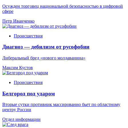
Осужден торговец национальной безопасностью в цифровой
сфере
Петр Иванченко
Происшествия
Диагноз — дебилизм от русофобии
Либеральный бред «нового молдаванина»
Максим Кустов
Происшествия
Белгород под ударом
Вторые сутки противник массированно бьет по областному
центру России
Отдел информации