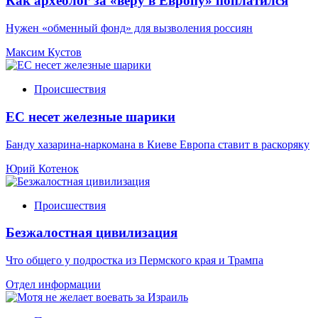
Как археолог за «веру в Европу» поплатился
Нужен «обменный фонд» для вызволения россиян
Максим Кустов
Происшествия
ЕС несет железные шарики
Банду хазарина-наркомана в Киеве Европа ставит в раскоряку
Юрий Котенок
Происшествия
Безжалостная цивилизация
Что общего у подростка из Пермского края и Трампа
Отдел информации