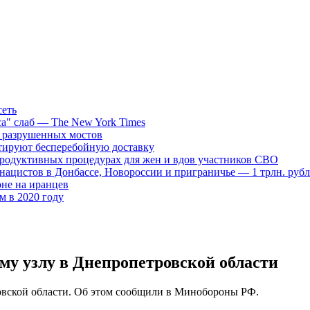
сеть
са" слаб — The New York Times
д разрушенных мостов
нтируют бесперебойную доставку
продуктивных процедурах для жен и вдов участников СВО
нацистов в Донбассе, Новороссии и приграничье — 1 трлн. руб
не на иранцев
ем в 2020 году
му узлу в Днепропетровской области
овской области. Об этом сообщили в Минобороны РФ.