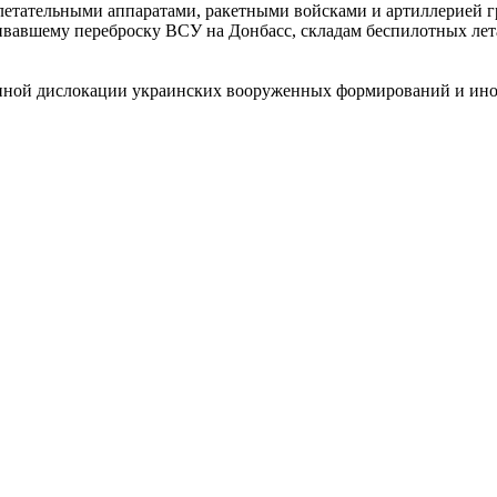
летательными аппаратами, ракетными войсками и артиллерией 
вавшему переброску ВСУ на Донбасс, складам беспилотных лета
енной дислокации украинских вооруженных формирований и ино