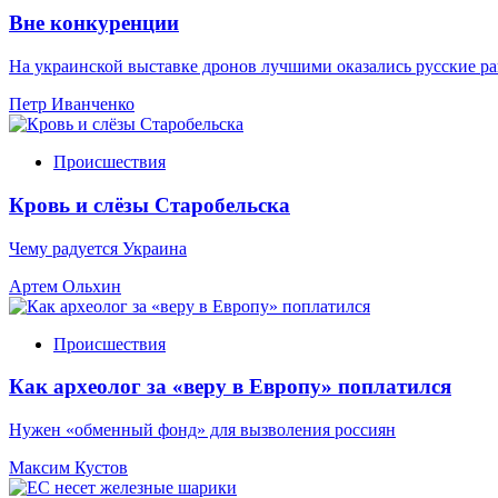
Вне конкуренции
На украинской выставке дронов лучшими оказались русские р
Петр Иванченко
Происшествия
Кровь и слёзы Старобельска
Чему радуется Украина
Артем Ольхин
Происшествия
Как археолог за «веру в Европу» поплатился
Нужен «обменный фонд» для вызволения россиян
Максим Кустов