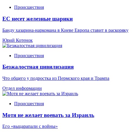
Происшествия
ЕС несет железные шарики
Банду хазарина-наркомана в Киеве Европа ставит в раскоряку
Юрий Котенок
Происшествия
Безжалостная цивилизация
Что общего у подростка из Пермского края и Трампа
Отдел информации
Происшествия
Мотя не желает воевать за Израиль
Его «выцарапали с войны»