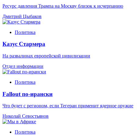
Ресурс давления Трампа на Москву близок к исчерпанию
Дмитрий Цыбаков
Политика
Казус Стармера
На развалинах европейской цивилизации
Отдел информации
Политика
Fallout по-ирански
Что будет с регионом, если Тегеран применит ядерное оружие
Николай Севостьянов
Политика