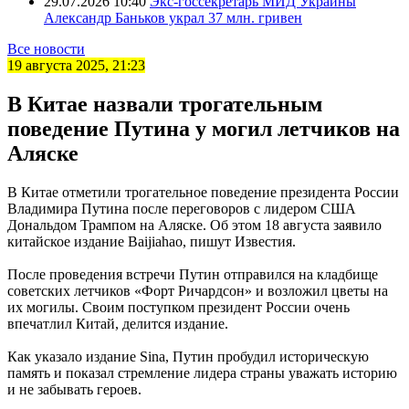
29.07.2026 10:40
Экс-госсекретарь МИД Украины
Александр Баньков украл 37 млн. гривен
Все новости
19 августа 2025, 21:23
В Китае назвали трогательным
поведение Путина у могил летчиков на
Аляске
В Китае отметили трогательное поведение президента России
Владимира Путина после переговоров с лидером США
Дональдом Трампом на Аляске. Об этом 18 августа заявило
китайское издание Baijiahao, пишут Известия.
После проведения встречи Путин отправился на кладбище
советских летчиков «Форт Ричардсон» и возложил цветы на
их могилы. Своим поступком президент России очень
впечатлил Китай, делится издание.
Как указало издание Sina, Путин пробудил историческую
память и показал стремление лидера страны уважать историю
и не забывать героев.