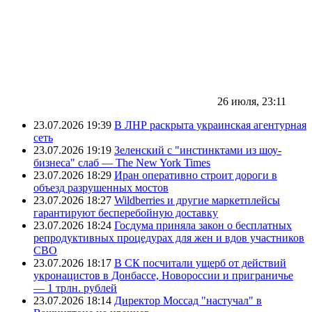
26 июля, 23:11
23.07.2026 19:39
В ЛНР раскрыта украинская агентурная
сеть
23.07.2026 19:19
Зеленский с "инстинктами из шоу-
бизнеса" слаб — The New York Times
23.07.2026 18:29
Иран оперативно строит дороги в
объезд разрушенных мостов
23.07.2026 18:27
Wildberries и другие маркетплейсы
гарантируют бесперебойную доставку
23.07.2026 18:24
Госдума приняла закон о бесплатных
репродуктивных процедурах для жен и вдов участников
СВО
23.07.2026 18:17
В СК посчитали ущерб от действий
укронацистов в Донбассе, Новороссии и приграничье
— 1 трлн. рублей
23.07.2026 18:14
Директор Моссад "настучал" в