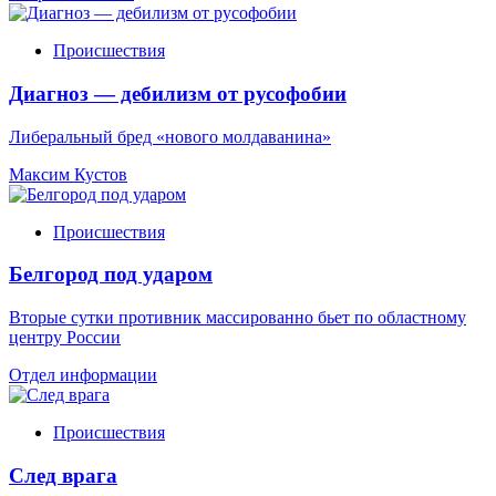
Происшествия
Диагноз — дебилизм от русофобии
Либеральный бред «нового молдаванина»
Максим Кустов
Происшествия
Белгород под ударом
Вторые сутки противник массированно бьет по областному
центру России
Отдел информации
Происшествия
След врага