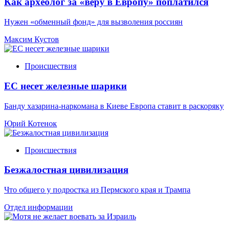
Как археолог за «веру в Европу» поплатился
Нужен «обменный фонд» для вызволения россиян
Максим Кустов
Происшествия
ЕС несет железные шарики
Банду хазарина-наркомана в Киеве Европа ставит в раскоряку
Юрий Котенок
Происшествия
Безжалостная цивилизация
Что общего у подростка из Пермского края и Трампа
Отдел информации