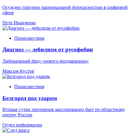
Осужден торговец национальной безопасностью в цифровой
сфере
Петр Иванченко
Происшествия
Диагноз — дебилизм от русофобии
Либеральный бред «нового молдаванина»
Максим Кустов
Происшествия
Белгород под ударом
Вторые сутки противник массированно бьет по областному
центру России
Отдел информации