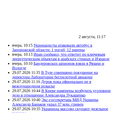
2 августа, 11:17
вчера, 10:15
Укронацисты атаковали автобус в
Запорожской области: 1 погиб, 12 ранены
вчера, 10:13
Иран сообщил, что ответит по ключевым
энергетическим объектам в арабских странах и Израиле
вчера, 10:10
Бандеровских шпионов взяли в Рязани и
Вологде
29.07.2026 11:35
В Туле совершено покушение на
директора Лаборатории беспилотной авиации
29.07.2026 11:16
Дуров пока официально не в
международном розыске
29.07.2026 10:44
В Киеве намерены возбудить уголовное
дело в отношении Александра Лукашенко
29.07.2026 10:40
Экс-госсекретарь МИД Украины
Александр Баньков украл 37 млн. гривен
29.07.2026 10:35
Украинцы массово скупают дизельное