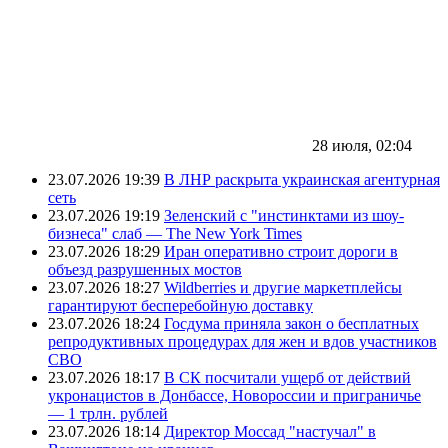
28 июля, 02:04
23.07.2026 19:39
В ЛНР раскрыта украинская агентурная
сеть
23.07.2026 19:19
Зеленский с "инстинктами из шоу-
бизнеса" слаб — The New York Times
23.07.2026 18:29
Иран оперативно строит дороги в
объезд разрушенных мостов
23.07.2026 18:27
Wildberries и другие маркетплейсы
гарантируют бесперебойную доставку
23.07.2026 18:24
Госдума приняла закон о бесплатных
репродуктивных процедурах для жен и вдов участников
СВО
23.07.2026 18:17
В СК посчитали ущерб от действий
укронацистов в Донбассе, Новороссии и приграничье
— 1 трлн. рублей
23.07.2026 18:14
Директор Моссад "настучал" в