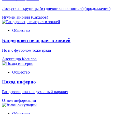
Лоскутки – крупицы (из дневника настоятеля) (продолжение)
Игумен Кирилл (Сахаров)
Общество
Бандеровец не играет в хоккей
Но и с футболом тоже зрада
Александр Косилов
Общество
Поход инферно
Бандеровщина как духовный паралич
Отдел информации
Общество