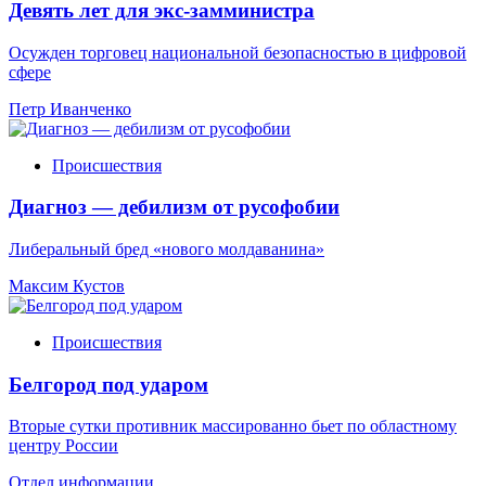
Девять лет для экс-замминистра
Осужден торговец национальной безопасностью в цифровой
сфере
Петр Иванченко
Происшествия
Диагноз — дебилизм от русофобии
Либеральный бред «нового молдаванина»
Максим Кустов
Происшествия
Белгород под ударом
Вторые сутки противник массированно бьет по областному
центру России
Отдел информации