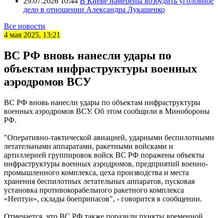
29.07.2026 10:44
В Киеве намерены возбудить уголовное
дело в отношении Александра Лукашенко
Все новости
4 мая 2025, 13:21
ВС РФ вновь нанесли удары по
объектам инфраструктуры военных
аэродромов ВСУ
ВС РФ вновь нанесли удары по объектам инфраструктуры
военных аэродромов ВСУ. Об этом сообщили в Минобороны
РФ.
"Оперативно-тактической авиацией, ударными беспилотными
летательными аппаратами, ракетными войсками и
артиллерией группировок войск ВС РФ поражены объекты
инфраструктуры военных аэродромов, предприятий военно-
промышленного комплекса, цеха производства и места
хранения беспилотных летательных аппаратов, пусковая
установка противокорабельного ракетного комплекса
«Нептун», склады боеприпасов", - говорится в сообщении.
Отмечается, что ВС РФ также поразили пункты временной