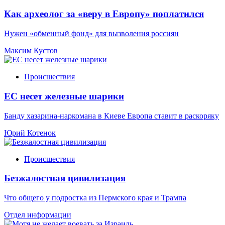
Как археолог за «веру в Европу» поплатился
Нужен «обменный фонд» для вызволения россиян
Максим Кустов
Происшествия
ЕС несет железные шарики
Банду хазарина-наркомана в Киеве Европа ставит в раскоряку
Юрий Котенок
Происшествия
Безжалостная цивилизация
Что общего у подростка из Пермского края и Трампа
Отдел информации