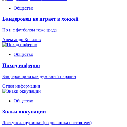
Общество
Бандеровец не играет в хоккей
Но и с футболом тоже зрада
Александр Косилов
Общество
Поход инферно
Бандеровщина как духовный паралич
Отдел информации
Общество
Знаки оккупации
Лоскутки-крупинки (из дневника настоятеля)