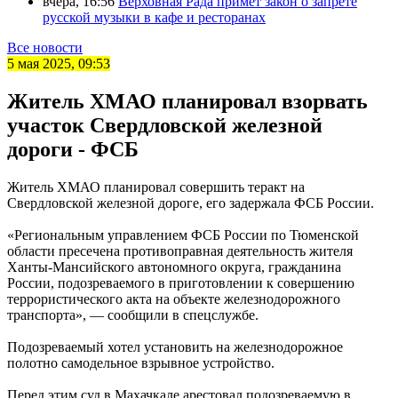
вчера, 16:56
Верховная Рада примет закон о запрете
русской музыки в кафе и ресторанах
Все новости
5 мая 2025, 09:53
Житель ХМАО планировал взорвать
участок Свердловской железной
дороги - ФСБ
Житель ХМАО планировал совершить теракт на
Свердловской железной дороге, его задержала ФСБ России.
«Региональным управлением ФСБ России по Тюменской
области пресечена противоправная деятельность жителя
Ханты-Мансийского автономного округа, гражданина
России, подозреваемого в приготовлении к совершению
террористического акта на объекте железнодорожного
транспорта», — сообщили в спецслужбе.
Подозреваемый хотел установить на железнодорожное
полотно самодельное взрывное устройство.
Перед этим суд в Махачкале арестовал подозреваемую в