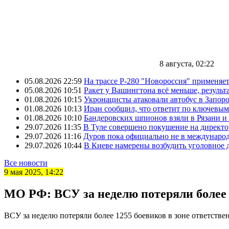
8 августа, 02:22
05.08.2026 22:59
На трассе Р-280 "Новороссия" применяе
05.08.2026 10:51
Ракет у Вашингтона всё меньше, результа
01.08.2026 10:15
Укронацисты атаковали автобус в Запоро
01.08.2026 10:13
Иран сообщил, что ответит по ключевым
01.08.2026 10:10
Бандеровских шпионов взяли в Рязани и
29.07.2026 11:35
В Туле совершено покушение на директ
29.07.2026 11:16
Дуров пока официально не в междунаро
29.07.2026 10:44
В Киеве намерены возбудить уголовное
Все новости
9 мая 2025, 14:22
МО РФ: ВСУ за неделю потеряли более 
ВСУ за неделю потеряли более 1255 боевиков в зоне ответст