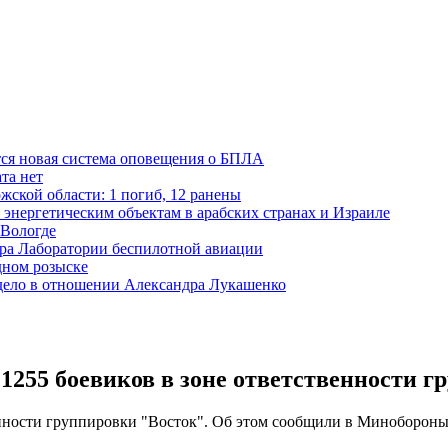
тся новая система оповещения о БПЛА
та нет
жской области: 1 погиб, 12 ранены
 энергетическим объектам в арабских странах и Израиле
 Вологде
ора Лаборатории беспилотной авиации
дном розыске
 дело в отношении Александра Лукашенко
1255 боевиков в зоне ответственности г
венности группировки "Восток". Об этом сообщили в Миноборон