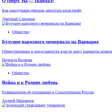
О спорт, ты — скандал!
Как наилучшим образом заболтать катастрофу
Дмитрий Стрепков
Общество
Будущее народного мемориала на Варварке
Общественники и представители власти ищут варианты решен
Надежда Волкова
Общество
Война и к Родине любовь
Размышления об отношении к Спецоперации России
Андрей Мановцев