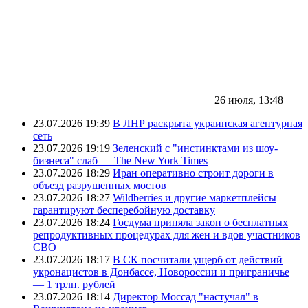
26 июля, 13:48
23.07.2026 19:39
В ЛНР раскрыта украинская агентурная
сеть
23.07.2026 19:19
Зеленский с "инстинктами из шоу-
бизнеса" слаб — The New York Times
23.07.2026 18:29
Иран оперативно строит дороги в
объезд разрушенных мостов
23.07.2026 18:27
Wildberries и другие маркетплейсы
гарантируют бесперебойную доставку
23.07.2026 18:24
Госдума приняла закон о бесплатных
репродуктивных процедурах для жен и вдов участников
СВО
23.07.2026 18:17
В СК посчитали ущерб от действий
укронацистов в Донбассе, Новороссии и приграничье
— 1 трлн. рублей
23.07.2026 18:14
Директор Моссад "настучал" в