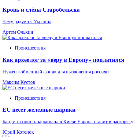
Кровь и слёзы Старобельска
Чему радуется Украина
Артем Ольхин
Происшествия
Как археолог за «веру в Европу» поплатился
Нужен «обменный фонд» для вызволения россиян
Максим Кустов
Происшествия
ЕС несет железные шарики
Банду хазарина-наркомана в Киеве Европа ставит в раскоряку
Юрий Котенок