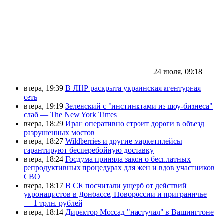
24 июля, 09:18
вчера, 19:39
В ЛНР раскрыта украинская агентурная
сеть
вчера, 19:19
Зеленский с "инстинктами из шоу-бизнеса"
слаб — The New York Times
вчера, 18:29
Иран оперативно строит дороги в объезд
разрушенных мостов
вчера, 18:27
Wildberries и другие маркетплейсы
гарантируют бесперебойную доставку
вчера, 18:24
Госдума приняла закон о бесплатных
репродуктивных процедурах для жен и вдов участников
СВО
вчера, 18:17
В СК посчитали ущерб от действий
укронацистов в Донбассе, Новороссии и приграничье
— 1 трлн. рублей
вчера, 18:14
Директор Моссад "настучал" в Вашингтоне