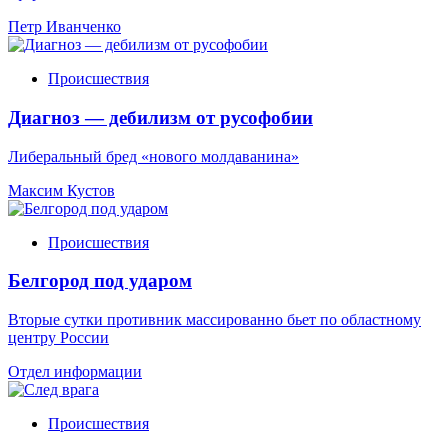
Петр Иванченко
Происшествия
Диагноз — дебилизм от русофобии
Либеральный бред «нового молдаванина»
Максим Кустов
Происшествия
Белгород под ударом
Вторые сутки противник массированно бьет по областному
центру России
Отдел информации
Происшествия