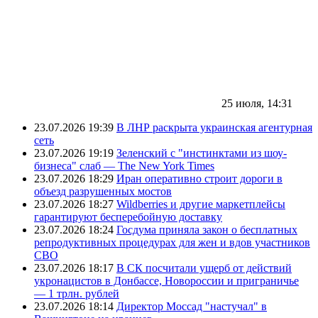
25 июля, 14:31
23.07.2026 19:39
В ЛНР раскрыта украинская агентурная
сеть
23.07.2026 19:19
Зеленский с "инстинктами из шоу-
бизнеса" слаб — The New York Times
23.07.2026 18:29
Иран оперативно строит дороги в
объезд разрушенных мостов
23.07.2026 18:27
Wildberries и другие маркетплейсы
гарантируют бесперебойную доставку
23.07.2026 18:24
Госдума приняла закон о бесплатных
репродуктивных процедурах для жен и вдов участников
СВО
23.07.2026 18:17
В СК посчитали ущерб от действий
укронацистов в Донбассе, Новороссии и приграничье
— 1 трлн. рублей
23.07.2026 18:14
Директор Моссад "настучал" в