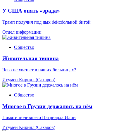
У США опять «зрада»
Трамп получил под дых бейсбольной битой
Отдел информации
Общество
Живительная тишина
Чего не хватает в наших больницах?
Игумен Кирилл (Сахаров)
Общество
Многое в Грузии держалось на нём
Памяти почившего Патриарха Илии
Игумен Кирилл (Сахаров)