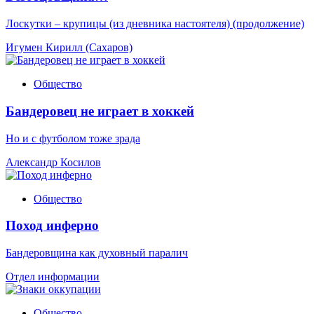
Лоскутки – крупицы (из дневника настоятеля) (продолжение)
Игумен Кирилл (Сахаров)
Общество
Бандеровец не играет в хоккей
Но и с футболом тоже зрада
Александр Косилов
Общество
Поход инферно
Бандеровщина как духовный паралич
Отдел информации
Общество