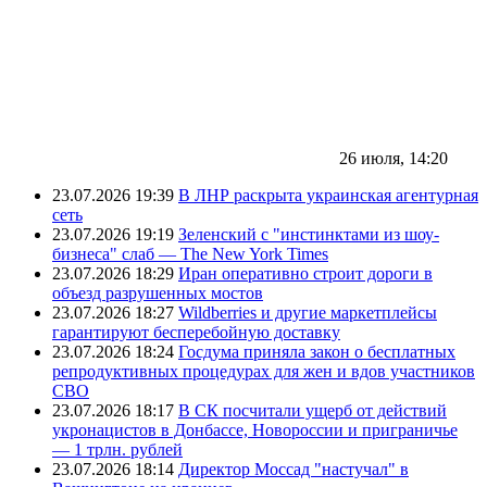
26 июля, 14:20
23.07.2026 19:39
В ЛНР раскрыта украинская агентурная
сеть
23.07.2026 19:19
Зеленский с "инстинктами из шоу-
бизнеса" слаб — The New York Times
23.07.2026 18:29
Иран оперативно строит дороги в
объезд разрушенных мостов
23.07.2026 18:27
Wildberries и другие маркетплейсы
гарантируют бесперебойную доставку
23.07.2026 18:24
Госдума приняла закон о бесплатных
репродуктивных процедурах для жен и вдов участников
СВО
23.07.2026 18:17
В СК посчитали ущерб от действий
укронацистов в Донбассе, Новороссии и приграничье
— 1 трлн. рублей
23.07.2026 18:14
Директор Моссад "настучал" в