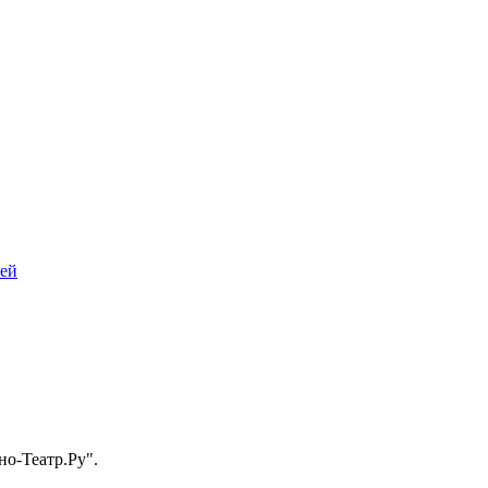
лей
о-Театр.Ру".