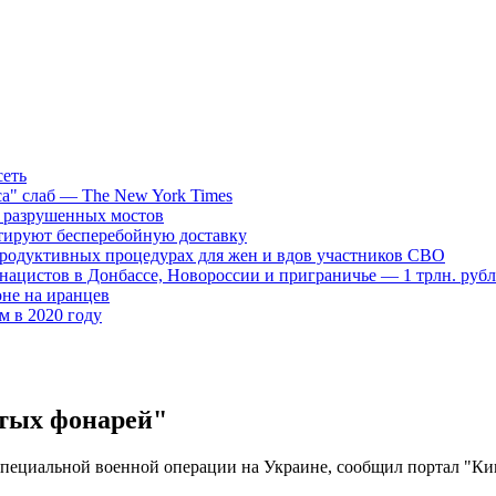
сеть
са" слаб — The New York Times
д разрушенных мостов
нтируют бесперебойную доставку
продуктивных процедурах для жен и вдов участников СВО
нацистов в Донбассе, Новороссии и приграничье — 1 трлн. руб
не на иранцев
ем в 2020 году
итых фонарей"
специальной военной операции на Украине, сообщил портал "Кин