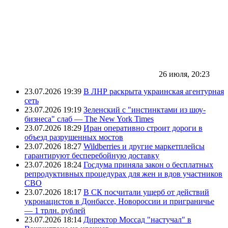
26 июля, 20:23
23.07.2026 19:39
В ЛНР раскрыта украинская агентурная
сеть
23.07.2026 19:19
Зеленский с "инстинктами из шоу-
бизнеса" слаб — The New York Times
23.07.2026 18:29
Иран оперативно строит дороги в
объезд разрушенных мостов
23.07.2026 18:27
Wildberries и другие маркетплейсы
гарантируют бесперебойную доставку
23.07.2026 18:24
Госдума приняла закон о бесплатных
репродуктивных процедурах для жен и вдов участников
СВО
23.07.2026 18:17
В СК посчитали ущерб от действий
укронацистов в Донбассе, Новороссии и приграничье
— 1 трлн. рублей
23.07.2026 18:14
Директор Моссад "настучал" в