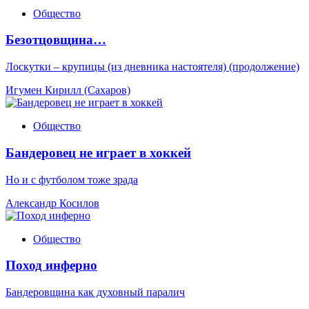
Общество
Безотцовщина…
Лоскутки – крупицы (из дневника настоятеля) (продолжение)
Игумен Кирилл (Сахаров)
Общество
Бандеровец не играет в хоккей
Но и с футболом тоже зрада
Александр Косилов
Общество
Поход инферно
Бандеровщина как духовный паралич