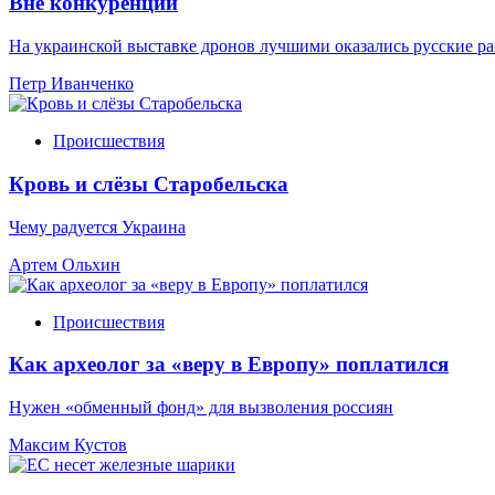
Вне конкуренции
На украинской выставке дронов лучшими оказались русские р
Петр Иванченко
Происшествия
Кровь и слёзы Старобельска
Чему радуется Украина
Артем Ольхин
Происшествия
Как археолог за «веру в Европу» поплатился
Нужен «обменный фонд» для вызволения россиян
Максим Кустов