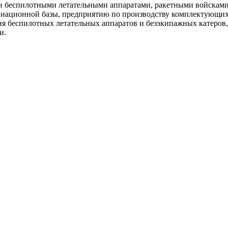
ми беспилотными летательными аппаратами, ракетными войскам
иационной базы, предприятию по производству комплектующих 
ния беспилотных летательных аппаратов и безэкипажных катеро
и.