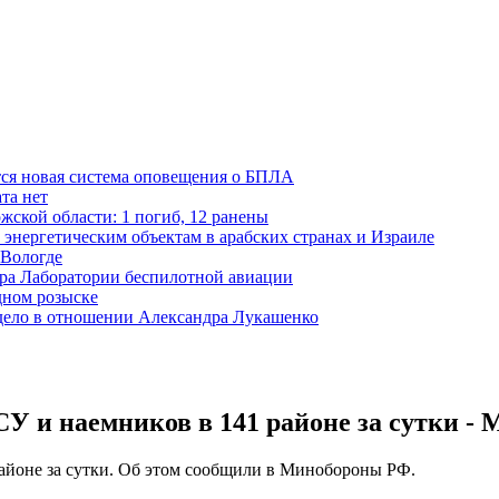
тся новая система оповещения о БПЛА
та нет
жской области: 1 погиб, 12 ранены
 энергетическим объектам в арабских странах и Израиле
 Вологде
ора Лаборатории беспилотной авиации
дном розыске
 дело в отношении Александра Лукашенко
У и наемников в 141 районе за сутки -
айоне за сутки. Об этом сообщили в Минобороны РФ.