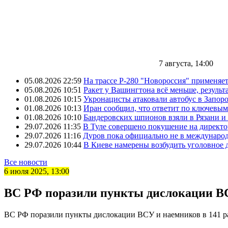
7 августа, 14:00
05.08.2026 22:59
На трассе Р-280 "Новороссия" применяе
05.08.2026 10:51
Ракет у Вашингтона всё меньше, результа
01.08.2026 10:15
Укронацисты атаковали автобус в Запоро
01.08.2026 10:13
Иран сообщил, что ответит по ключевым
01.08.2026 10:10
Бандеровских шпионов взяли в Рязани и
29.07.2026 11:35
В Туле совершено покушение на директ
29.07.2026 11:16
Дуров пока официально не в междунаро
29.07.2026 10:44
В Киеве намерены возбудить уголовное
Все новости
6 июля 2025, 13:00
ВС РФ поразили пункты дислокации ВС
ВС РФ поразили пункты дислокации ВСУ и наемников в 141 р