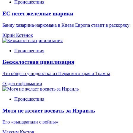
Происшествия
ЕС несет железные шарики
Банду хазарина-наркомана в Киеве Европа ставит в раскоряку
Юрий Котенок
Происшествия
Безжалостная цивилизация
Что общего у подростка из Пермского края и Трампа
Отдел информации
Происшествия
Мотя не желает воевать за Израиль
Его «выцарапали с войны»
Максим Кустов