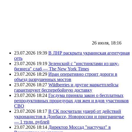
26 июля, 18:16
23.07.2026 19:39
В ЛНР раскрыта украинская агентурная
сеть
23.07.2026 19:19
Зеленский с "инстинктами из шоу-
бизнеса" слаб — The New York Times
23.07.2026 18:29
Иран оперативно строит дороги в
объезд разрушенных мостов
23.07.2026 18:27
Wildberries и другие маркетплейсы
гарантируют бесперебойную доставку
23.07.2026 18:24
Госдума приняла закон о бесплатных
репродуктивных процедурах для жен и вдов участников
СВО
23.07.2026 18:17
В СК посчитали ущерб от действий
укронацистов в Донбассе, Новороссии и приграничье
— 1 трлн. рублей
23.07.2026 18:14
Директор Моссад "настучал" в