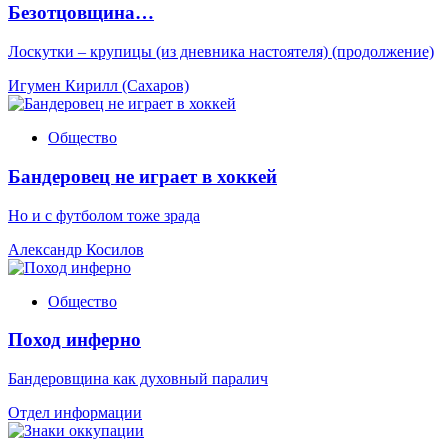
Безотцовщина…
Лоскутки – крупицы (из дневника настоятеля) (продолжение)
Игумен Кирилл (Сахаров)
Общество
Бандеровец не играет в хоккей
Но и с футболом тоже зрада
Александр Косилов
Общество
Поход инферно
Бандеровщина как духовный паралич
Отдел информации