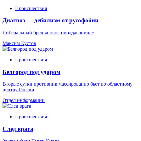
Происшествия
Диагноз — дебилизм от русофобии
Либеральный бред «нового молдаванина»
Максим Кустов
Происшествия
Белгород под ударом
Вторые сутки противник массированно бьет по областному
центру России
Отдел информации
Происшествия
След врага