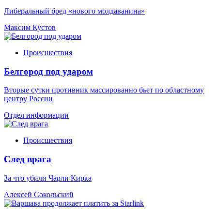
Либеральный бред «нового молдаванина»
Максим Кустов
Происшествия
Белгород под ударом
Вторые сутки противник массированно бьет по областному
центру России
Отдел информации
Происшествия
След врага
За что убили Чарли Кирка
Алексей Сокольский