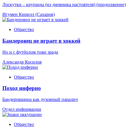
Лоскутки – крупицы (из дневника настоятеля) (продолжение)
Игумен Кирилл (Сахаров)
Общество
Бандеровец не играет в хоккей
Но и с футболом тоже зрада
Александр Косилов
Общество
Поход инферно
Бандеровщина как духовный паралич
Отдел информации
Общество