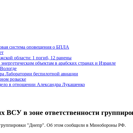
новая система оповещения о БПЛА
ет
жской области: 1 погиб, 12 ранены
 энергетическим объектам в арабских странах и Израиле
 Вологде
ора Лаборатории беспилотной авиации
дном розыске
 дело в отношении Александра Лукашенко
х ВСУ в зоне ответственности группир
и группировки "Днепр". Об этом сообщили в Минобороны РФ.