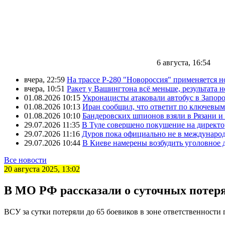
6 августа, 16:54
вчера, 22:59
На трассе Р-280 "Новороссия" применяется 
вчера, 10:51
Ракет у Вашингтона всё меньше, результата н
01.08.2026 10:15
Укронацисты атаковали автобус в Запоро
01.08.2026 10:13
Иран сообщил, что ответит по ключевым
01.08.2026 10:10
Бандеровских шпионов взяли в Рязани и
29.07.2026 11:35
В Туле совершено покушение на директ
29.07.2026 11:16
Дуров пока официально не в междунаро
29.07.2026 10:44
В Киеве намерены возбудить уголовное
Все новости
20 августа 2025, 13:02
В МО РФ рассказали о суточных потеря
ВСУ за сутки потеряли до 65 боевиков в зоне ответственност