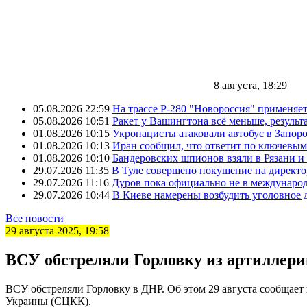
8 августа, 18:29
05.08.2026 22:59
На трассе Р-280 "Новороссия" применяе
05.08.2026 10:51
Ракет у Вашингтона всё меньше, результа
01.08.2026 10:15
Укронацисты атаковали автобус в Запоро
01.08.2026 10:13
Иран сообщил, что ответит по ключевым
01.08.2026 10:10
Бандеровских шпионов взяли в Рязани и
29.07.2026 11:35
В Туле совершено покушение на директ
29.07.2026 11:16
Дуров пока официально не в междунаро
29.07.2026 10:44
В Киеве намерены возбудить уголовное
Все новости
29 августа 2025, 19:58
ВСУ обстреляли Горловку из артиллери
ВСУ обстреляли Горловку в ДНР. Об этом 29 августа сообщае
Украины (СЦКК).