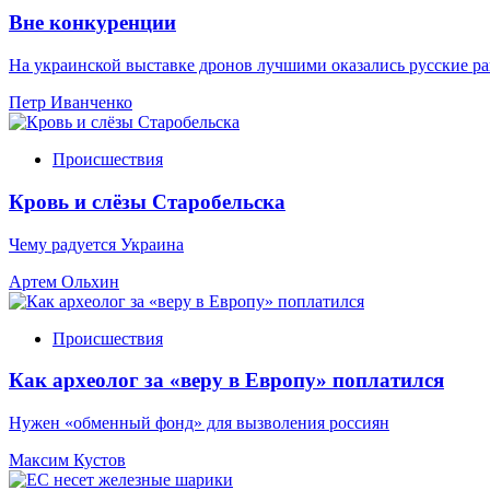
Вне конкуренции
На украинской выставке дронов лучшими оказались русские р
Петр Иванченко
Происшествия
Кровь и слёзы Старобельска
Чему радуется Украина
Артем Ольхин
Происшествия
Как археолог за «веру в Европу» поплатился
Нужен «обменный фонд» для вызволения россиян
Максим Кустов