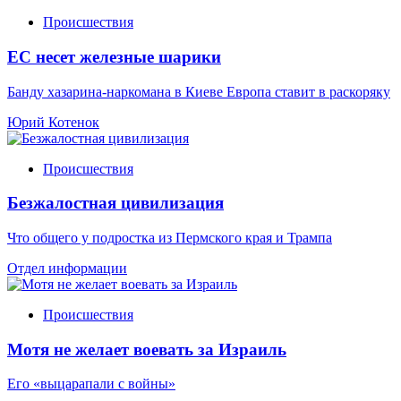
Происшествия
ЕС несет железные шарики
Банду хазарина-наркомана в Киеве Европа ставит в раскоряку
Юрий Котенок
Происшествия
Безжалостная цивилизация
Что общего у подростка из Пермского края и Трампа
Отдел информации
Происшествия
Мотя не желает воевать за Израиль
Его «выцарапали с войны»