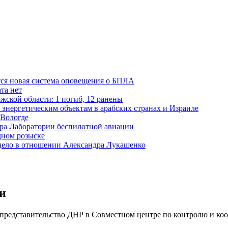
тся новая система оповещения о БПЛА
та нет
жской области: 1 погиб, 12 ранены
 энергетическим объектам в арабских странах и Израиле
 Вологде
ора Лаборатории беспилотной авиации
дном розыске
 дело в отношении Александра Лукашенко
и
т представительство ДНР в Совместном центре по контролю и к