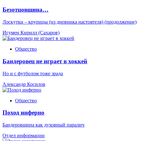
Безотцовщина…
Лоскутки – крупицы (из дневника настоятеля) (продолжение)
Игумен Кирилл (Сахаров)
Общество
Бандеровец не играет в хоккей
Но и с футболом тоже зрада
Александр Косилов
Общество
Поход инферно
Бандеровщина как духовный паралич
Отдел информации