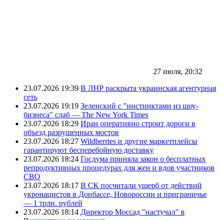
27 июля, 20:32
23.07.2026 19:39
В ЛНР раскрыта украинская агентурная
сеть
23.07.2026 19:19
Зеленский с "инстинктами из шоу-
бизнеса" слаб — The New York Times
23.07.2026 18:29
Иран оперативно строит дороги в
объезд разрушенных мостов
23.07.2026 18:27
Wildberries и другие маркетплейсы
гарантируют бесперебойную доставку
23.07.2026 18:24
Госдума приняла закон о бесплатных
репродуктивных процедурах для жен и вдов участников
СВО
23.07.2026 18:17
В СК посчитали ущерб от действий
укронацистов в Донбассе, Новороссии и приграничье
— 1 трлн. рублей
23.07.2026 18:14
Директор Моссад "настучал" в