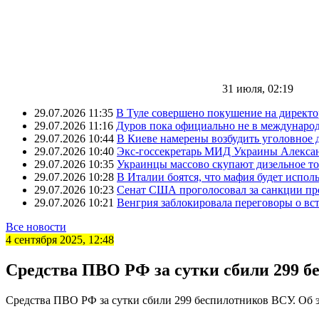
31 июля, 02:19
29.07.2026 11:35
В Туле совершено покушение на директ
29.07.2026 11:16
Дуров пока официально не в междунаро
29.07.2026 10:44
В Киеве намерены возбудить уголовное
29.07.2026 10:40
Экс-госсекретарь МИД Украины Александ
29.07.2026 10:35
Украинцы массово скупают дизельное т
29.07.2026 10:28
В Италии боятся, что мафия будет исполь
29.07.2026 10:23
Сенат США проголосовал за санкции пр
29.07.2026 10:21
Венгрия заблокировала переговоры о в
Все новости
4 сентября 2025, 12:48
Средства ПВО РФ за сутки сбили 299 
Средства ПВО РФ за сутки сбили 299 беспилотников ВСУ. Об