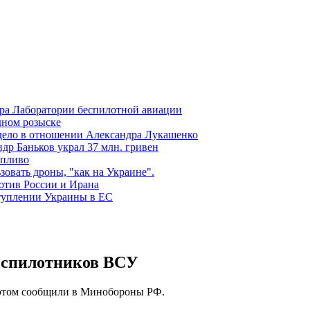
ора Лаборатории беспилотной авиации
дном розыске
 дело в отношении Александра Лукашенко
р Баньков украл 37 млн. гривен
опливо
зовать дроны, "как на Украине".
отив России и Ирана
ступлении Украины в ЕС
беспилотников ВСУ
 этом сообщили в Минобороны РФ.