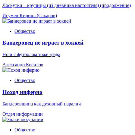
Лоскутки – крупицы (из дневника настоятеля) (продолжение)
Игумен Кирилл (Сахаров)
Общество
Бандеровец не играет в хоккей
Но и с футболом тоже зрада
Александр Косилов
Общество
Поход инферно
Бандеровщина как духовный паралич
Отдел информации
Общество