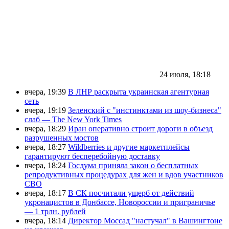
24 июля, 18:18
вчера, 19:39
В ЛНР раскрыта украинская агентурная
сеть
вчера, 19:19
Зеленский с "инстинктами из шоу-бизнеса"
слаб — The New York Times
вчера, 18:29
Иран оперативно строит дороги в объезд
разрушенных мостов
вчера, 18:27
Wildberries и другие маркетплейсы
гарантируют бесперебойную доставку
вчера, 18:24
Госдума приняла закон о бесплатных
репродуктивных процедурах для жен и вдов участников
СВО
вчера, 18:17
В СК посчитали ущерб от действий
укронацистов в Донбассе, Новороссии и приграничье
— 1 трлн. рублей
вчера, 18:14
Директор Моссад "настучал" в Вашингтоне