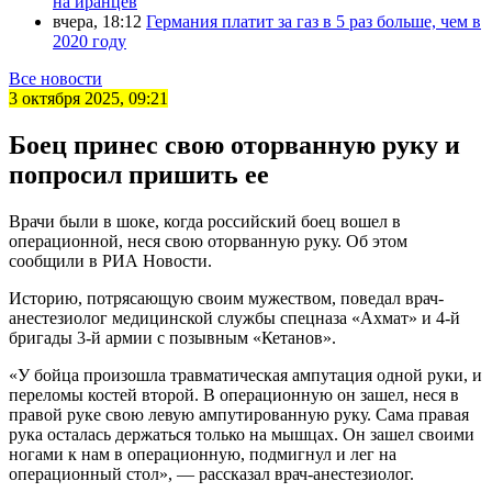
на иранцев
вчера, 18:12
Германия платит за газ в 5 раз больше, чем в
2020 году
Все новости
3 октября 2025, 09:21
Боец принес свою оторванную руку и
попросил пришить ее
Врачи были в шоке, когда российский боец вошел в
операционной, неся свою оторванную руку. Об этом
сообщили в РИА Новости.
Историю, потрясающую своим мужеством, поведал врач-
анестезиолог медицинской службы спецназа «Ахмат» и 4-й
бригады 3-й армии с позывным «Кетанов».
«У бойца произошла травматическая ампутация одной руки, и
переломы костей второй. В операционную он зашел, неся в
правой руке свою левую ампутированную руку. Сама правая
рука осталась держаться только на мышцах. Он зашел своими
ногами к нам в операционную, подмигнул и лег на
операционный стол», — рассказал врач-анестезиолог.