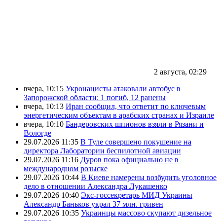
2 августа, 02:29
вчера, 10:15
Укронацисты атаковали автобус в
Запорожской области: 1 погиб, 12 ранены
вчера, 10:13
Иран сообщил, что ответит по ключевым
энергетическим объектам в арабских странах и Израиле
вчера, 10:10
Бандеровских шпионов взяли в Рязани и
Вологде
29.07.2026 11:35
В Туле совершено покушение на
директора Лаборатории беспилотной авиации
29.07.2026 11:16
Дуров пока официально не в
международном розыске
29.07.2026 10:44
В Киеве намерены возбудить уголовное
дело в отношении Александра Лукашенко
29.07.2026 10:40
Экс-госсекретарь МИД Украины
Александр Баньков украл 37 млн. гривен
29.07.2026 10:35
Украинцы массово скупают дизельное