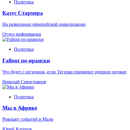
Политика
Казус Стармера
На развалинах европейской цивилизации
Отдел информации
Политика
Fallout по-ирански
Что будет с регионом, если Тегеран применит ядерное оружие
Николай Севостьянов
Политика
Мы в Африке
Рикошет событий в Мали
Юрий Котенок