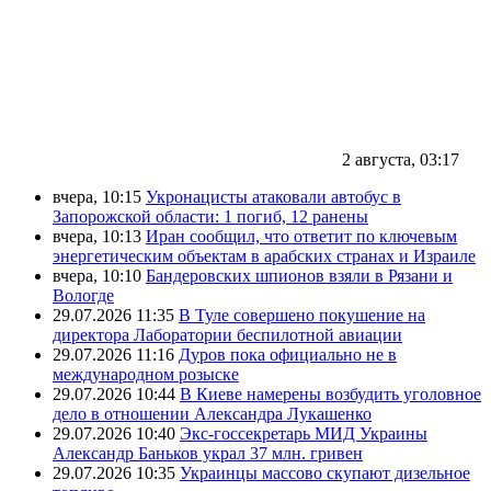
2 августа, 03:17
вчера, 10:15
Укронацисты атаковали автобус в
Запорожской области: 1 погиб, 12 ранены
вчера, 10:13
Иран сообщил, что ответит по ключевым
энергетическим объектам в арабских странах и Израиле
вчера, 10:10
Бандеровских шпионов взяли в Рязани и
Вологде
29.07.2026 11:35
В Туле совершено покушение на
директора Лаборатории беспилотной авиации
29.07.2026 11:16
Дуров пока официально не в
международном розыске
29.07.2026 10:44
В Киеве намерены возбудить уголовное
дело в отношении Александра Лукашенко
29.07.2026 10:40
Экс-госсекретарь МИД Украины
Александр Баньков украл 37 млн. гривен
29.07.2026 10:35
Украинцы массово скупают дизельное