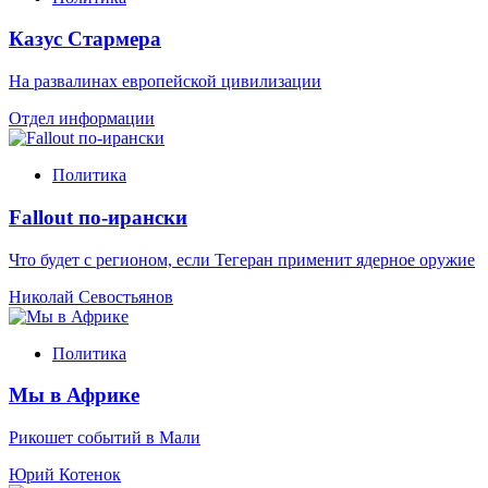
Казус Стармера
На развалинах европейской цивилизации
Отдел информации
Политика
Fallout по-ирански
Что будет с регионом, если Тегеран применит ядерное оружие
Николай Севостьянов
Политика
Мы в Африке
Рикошет событий в Мали
Юрий Котенок