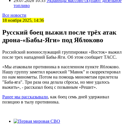
29.07.2026 10:35
Украинцы массово скупают дизельное
топливо
Все новости
18 ноября 2025, 14:36
Русский боец выжил после трёх атак
дрона-«Бабы-Яги» под Яблоково
Российский военнослужащий группировки «Восток» выжил
после трех нападений Бабы-Яги. Об этом сообщает ТАСС.
«Мы атаковали противника в населенном пункте Яблоково.
Нашу группу заметил вражеский "Мавик" и скорректировал
по нам минометы. Потом на помощь минометам прилетела
"Баба-яга". Три раза она делала сбросы, но мне удалось
выжить», - рассказал боец с позывным «Решит».
Ранее мы рассказывали
, как боец семь дней удерживал
позицию в тылу противника.