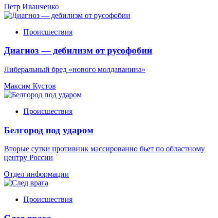
Петр Иванченко
Происшествия
Диагноз — дебилизм от русофобии
Либеральный бред «нового молдаванина»
Максим Кустов
Происшествия
Белгород под ударом
Вторые сутки противник массированно бьет по областному
центру России
Отдел информации
Происшествия