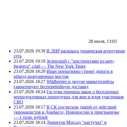
28 июля, 13:03
23.07.2026 19:39
В ЛНР раскрыта украинская агентурная
сеть
23.07.2026 19:19
Зеленский с "инстинктами из шоу-
бизнеса" слаб — The New York Times
23.07.2026 18:29
Иран оперативно строит дороги в
объезд разрушенных мостов
23.07.2026 18:27
Wildberries и другие маркетплейсы
гарантируют бесперебойную доставку
23.07.2026 18:24
Госдума приняла закон о бесплатных
репродуктивных процедурах для жен и вдов участников
СВО
23.07.2026 18:17
В СК посчитали ущерб от действий
укронацистов в Донбассе, Новороссии и приграничье
— 1 трлн. рублей
23.07.2026 18:14
Директор Моссад "настучал" в