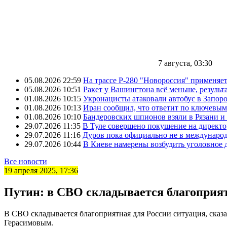
7 августа, 03:30
05.08.2026 22:59
На трассе Р-280 "Новороссия" применяе
05.08.2026 10:51
Ракет у Вашингтона всё меньше, результа
01.08.2026 10:15
Укронацисты атаковали автобус в Запоро
01.08.2026 10:13
Иран сообщил, что ответит по ключевым
01.08.2026 10:10
Бандеровских шпионов взяли в Рязани и
29.07.2026 11:35
В Туле совершено покушение на директ
29.07.2026 11:16
Дуров пока официально не в междунаро
29.07.2026 10:44
В Киеве намерены возбудить уголовное
Все новости
19 апреля 2025, 17:36
Путин: в СВО складывается благоприят
В СВО складывается благоприятная для России ситуация, сказ
Герасимовым.