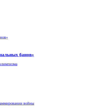
ональных банов»
 олимпизма
граммировании войны