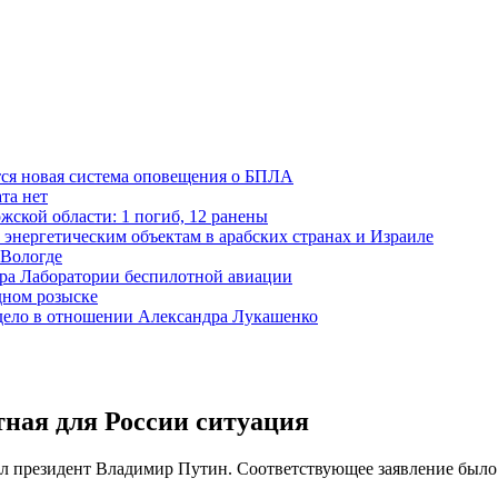
тся новая система оповещения о БПЛА
та нет
жской области: 1 погиб, 12 ранены
 энергетическим объектам в арабских странах и Израиле
 Вологде
ора Лаборатории беспилотной авиации
дном розыске
 дело в отношении Александра Лукашенко
ная для России ситуация
ал президент Владимир Путин. Соответствующее заявление было 