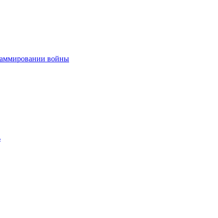
граммировании войны
ь