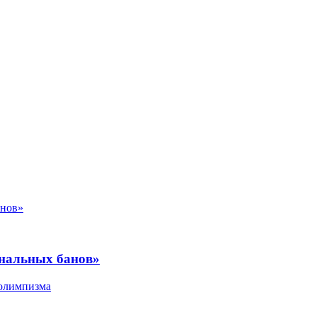
ональных банов»
 олимпизма