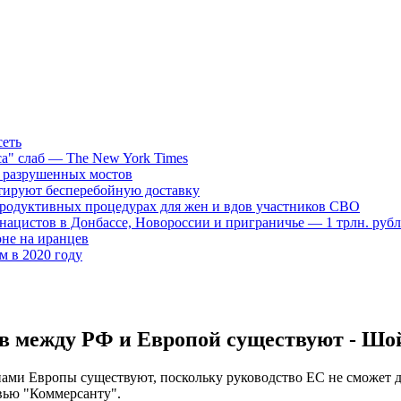
сеть
са" слаб — The New York Times
д разрушенных мостов
нтируют бесперебойную доставку
продуктивных процедурах для жен и вдов участников СВО
нацистов в Донбассе, Новороссии и приграничье — 1 трлн. руб
не на иранцев
ем в 2020 году
в между РФ и Европой существуют - Шо
ами Европы существуют, поскольку руководство ЕС не сможет до
вью "Коммерсанту".