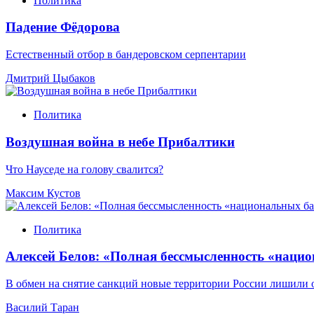
Политика
Падение Фёдорова
Естественный отбор в бандеровском серпентарии
Дмитрий Цыбаков
Политика
Воздушная война в небе Прибалтики
Что Науседе на голову свалится?
Максим Кустов
Политика
Алексей Белов: «Полная бессмысленность «наци
В обмен на снятие санкций новые территории России лишили
Василий Таран