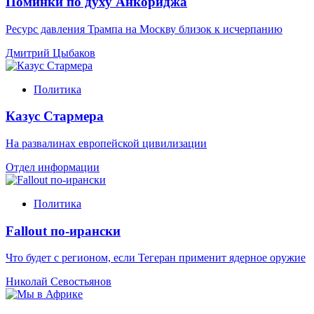
Поминки по духу Анкориджа
Ресурс давления Трампа на Москву близок к исчерпанию
Дмитрий Цыбаков
Политика
Казус Стармера
На развалинах европейской цивилизации
Отдел информации
Политика
Fallout по-ирански
Что будет с регионом, если Тегеран применит ядерное оружие
Николай Севостьянов