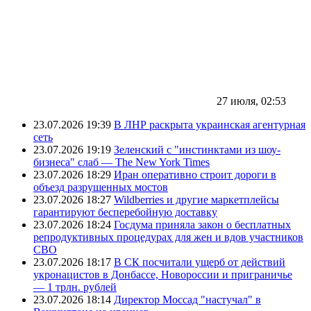
27 июля, 02:53
23.07.2026 19:39
В ЛНР раскрыта украинская агентурная
сеть
23.07.2026 19:19
Зеленский с "инстинктами из шоу-
бизнеса" слаб — The New York Times
23.07.2026 18:29
Иран оперативно строит дороги в
объезд разрушенных мостов
23.07.2026 18:27
Wildberries и другие маркетплейсы
гарантируют бесперебойную доставку
23.07.2026 18:24
Госдума приняла закон о бесплатных
репродуктивных процедурах для жен и вдов участников
СВО
23.07.2026 18:17
В СК посчитали ущерб от действий
укронацистов в Донбассе, Новороссии и приграничье
— 1 трлн. рублей
23.07.2026 18:14
Директор Моссад "настучал" в