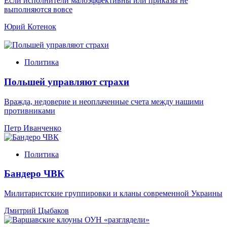
Если исполнители малоэффективны или приказы не
выполняются вовсе
Юрий Котенок
Политика
Польшей управляют страхи
Вражда, недоверие и неоплаченные счета между нашими
противниками
Петр Иванченко
Политика
Бандеро ЧВК
Милитаристские группировки и кланы современной Украины
Дмитрий Цыбаков