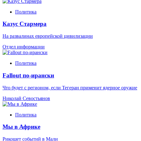
Политика
Казус Стармера
На развалинах европейской цивилизации
Отдел информации
Политика
Fallout по-ирански
Что будет с регионом, если Тегеран применит ядерное оружие
Николай Севостьянов
Политика
Мы в Африке
Рикошет событий в Мали