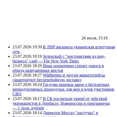
26 июля, 15:19
23.07.2026 19:39
В ЛНР раскрыта украинская агентурная
сеть
23.07.2026 19:19
Зеленский с "инстинктами из шоу-
бизнеса" слаб — The New York Times
23.07.2026 18:29
Иран оперативно строит дороги в
объезд разрушенных мостов
23.07.2026 18:27
Wildberries и другие маркетплейсы
гарантируют бесперебойную доставку
23.07.2026 18:24
Госдума приняла закон о бесплатных
репродуктивных процедурах для жен и вдов участников
СВО
23.07.2026 18:17
В СК посчитали ущерб от действий
укронацистов в Донбассе, Новороссии и приграничье
— 1 трлн. рублей
23.07.2026 18:14
Директор Моссад "настучал" в