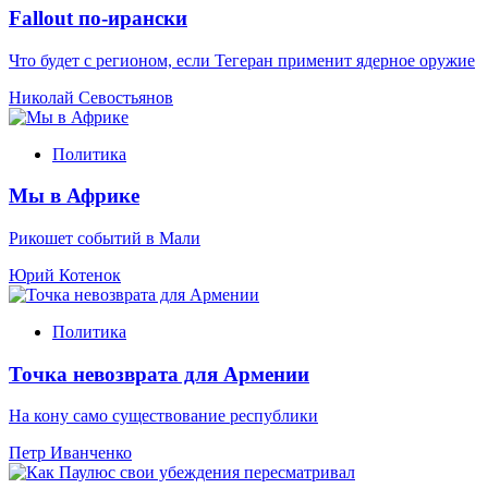
Fallout по-ирански
Что будет с регионом, если Тегеран применит ядерное оружие
Николай Севостьянов
Политика
Мы в Африке
Рикошет событий в Мали
Юрий Котенок
Политика
Точка невозврата для Армении
На кону само существование республики
Петр Иванченко