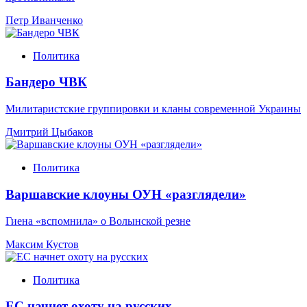
Петр Иванченко
Политика
Бандеро ЧВК
Милитаристские группировки и кланы современной Украины
Дмитрий Цыбаков
Политика
Варшавские клоуны ОУН «разглядели»
Гиена «вспомнила» о Волынской резне
Максим Кустов
Политика
ЕС начнет охоту на русских