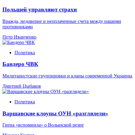
Польшей управляют страхи
Вражда, недоверие и неоплаченные счета между нашими
противниками
Петр Иванченко
Политика
Бандеро ЧВК
Милитаристские группировки и кланы современной Украины
Дмитрий Цыбаков
Политика
Варшавские клоуны ОУН «разглядели»
Гиена «вспомнила» о Волынской резне