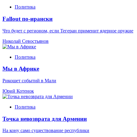
Политика
Fallout по-ирански
Что будет с регионом, если Тегеран применит ядерное оружие
Николай Севостьянов
Политика
Мы в Африке
Рикошет событий в Мали
Юрий Котенок
Политика
Точка невозврата для Армении
На кону само существование республики