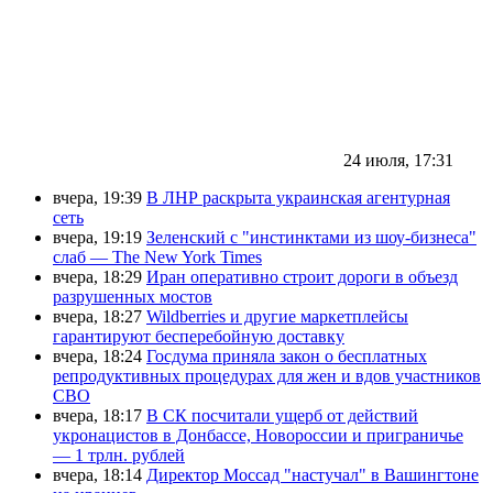
24 июля, 17:31
вчера, 19:39
В ЛНР раскрыта украинская агентурная
сеть
вчера, 19:19
Зеленский с "инстинктами из шоу-бизнеса"
слаб — The New York Times
вчера, 18:29
Иран оперативно строит дороги в объезд
разрушенных мостов
вчера, 18:27
Wildberries и другие маркетплейсы
гарантируют бесперебойную доставку
вчера, 18:24
Госдума приняла закон о бесплатных
репродуктивных процедурах для жен и вдов участников
СВО
вчера, 18:17
В СК посчитали ущерб от действий
укронацистов в Донбассе, Новороссии и приграничье
— 1 трлн. рублей
вчера, 18:14
Директор Моссад "настучал" в Вашингтоне