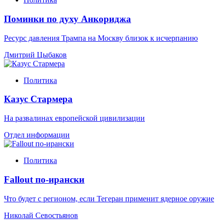
Поминки по духу Анкориджа
Ресурс давления Трампа на Москву близок к исчерпанию
Дмитрий Цыбаков
Политика
Казус Стармера
На развалинах европейской цивилизации
Отдел информации
Политика
Fallout по-ирански
Что будет с регионом, если Тегеран применит ядерное оружие
Николай Севостьянов