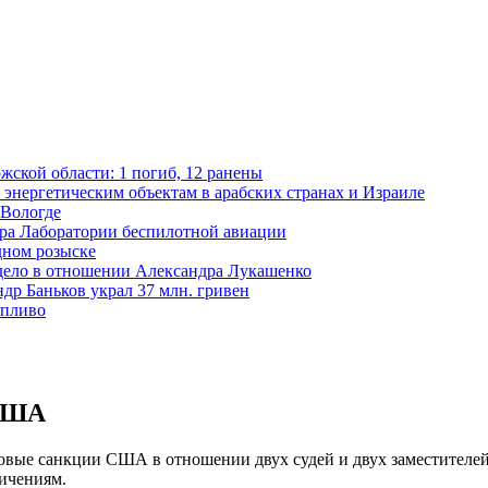
жской области: 1 погиб, 12 ранены
 энергетическим объектам в арабских странах и Израиле
 Вологде
ора Лаборатории беспилотной авиации
дном розыске
 дело в отношении Александра Лукашенко
р Баньков украл 37 млн. гривен
опливо
 США
вые санкции США в отношении двух судей и двух заместителей 
ничениям.