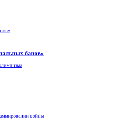
ональных банов»
 олимпизма
граммировании войны