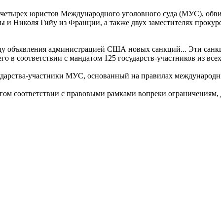
 четырех юристов Международного уголовного суда (МУС), обв
нады и Николя Гийу из Франции, а также двух заместителях пр
у объявления администрацией США новых санкций... Эти санкц
о в соответствии с мандатом 125 государств-участников из всех 
сударства-участники МУС, основанный на правилах международн
огом соответствии с правовыми рамками вопреки ограничениям,