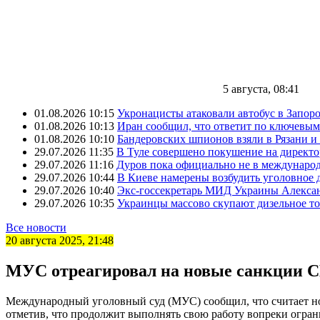
5 августа, 08:41
01.08.2026 10:15
Укронацисты атаковали автобус в Запоро
01.08.2026 10:13
Иран сообщил, что ответит по ключевым
01.08.2026 10:10
Бандеровских шпионов взяли в Рязани и
29.07.2026 11:35
В Туле совершено покушение на директ
29.07.2026 11:16
Дуров пока официально не в междунаро
29.07.2026 10:44
В Киеве намерены возбудить уголовное
29.07.2026 10:40
Экс-госсекретарь МИД Украины Александ
29.07.2026 10:35
Украинцы массово скупают дизельное т
Все новости
20 августа 2025, 21:48
МУС отреагировал на новые санкции
Международный уголовный суд (МУС) сообщил, что считает но
отметив, что продолжит выполнять свою работу вопреки огра