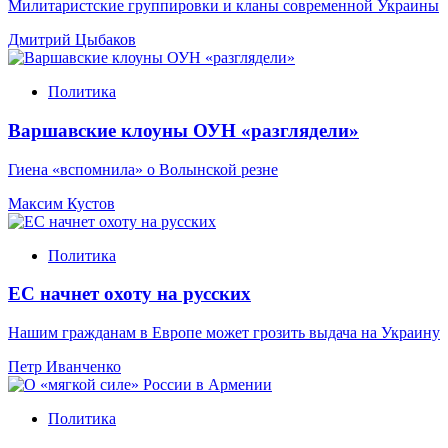
Милитаристские группировки и кланы современной Украины
Дмитрий Цыбаков
Политика
Варшавские клоуны ОУН «разглядели»
Гиена «вспомнила» о Волынской резне
Максим Кустов
Политика
ЕС начнет охоту на русских
Нашим гражданам в Европе может грозить выдача на Украину
Петр Иванченко
Политика