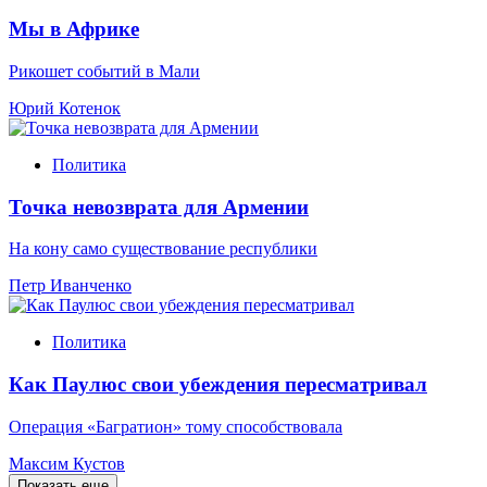
Мы в Африке
Рикошет событий в Мали
Юрий Котенок
Политика
Точка невозврата для Армении
На кону само существование республики
Петр Иванченко
Политика
Как Паулюс свои убеждения пересматривал
Операция «Багратион» тому способствовала
Максим Кустов
Показать еще