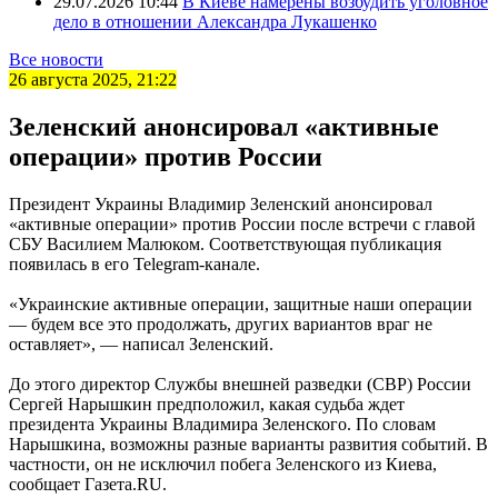
29.07.2026 10:44
В Киеве намерены возбудить уголовное
дело в отношении Александра Лукашенко
Все новости
26 августа 2025, 21:22
Зеленский анонсировал «активные
операции» против России
Президент Украины Владимир Зеленский анонсировал
«активные операции» против России после встречи с главой
СБУ Василием Малюком. Соответствующая публикация
появилась в его Telegram-канале.
«Украинские активные операции, защитные наши операции
— будем все это продолжать, других вариантов враг не
оставляет», — написал Зеленский.
До этого директор Службы внешней разведки (СВР) России
Сергей Нарышкин предположил, какая судьба ждет
президента Украины Владимира Зеленского. По словам
Нарышкина, возможны разные варианты развития событий. В
частности, он не исключил побега Зеленского из Киева,
сообщает Газета.RU.