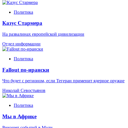
Политика
Казус Стармера
На развалинах европейской цивилизации
Отдел информации
Политика
Fallout по-ирански
Что будет с регионом, если Тегеран применит ядерное оружие
Николай Севостьянов
Политика
Мы в Африке
Рикошет событий в Мали