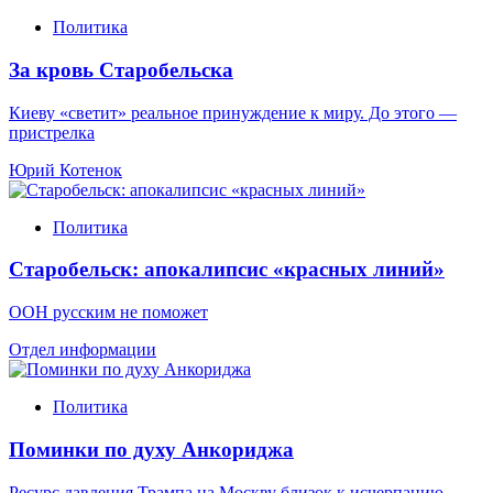
Политика
За кровь Старобельска
Киеву «светит» реальное принуждение к миру. До этого —
пристрелка
Юрий Котенок
Политика
Старобельск: апокалипсис «красных линий»
ООН русским не поможет
Отдел информации
Политика
Поминки по духу Анкориджа
Ресурс давления Трампа на Москву близок к исчерпанию