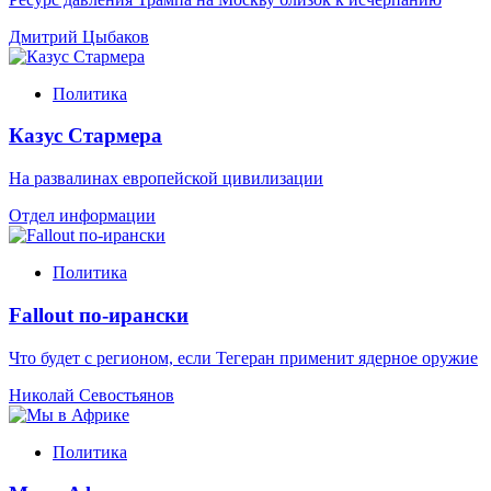
Дмитрий Цыбаков
Политика
Казус Стармера
На развалинах европейской цивилизации
Отдел информации
Политика
Fallout по-ирански
Что будет с регионом, если Тегеран применит ядерное оружие
Николай Севостьянов
Политика