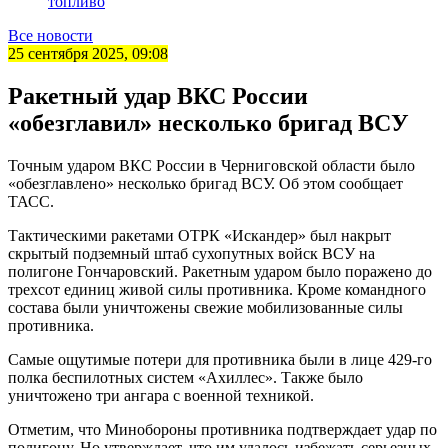
топливо
Все новости
25 сентября 2025, 09:08
Ракетный удар ВКС России
«обезглавил» несколько бригад ВСУ
Точным ударом ВКС России в Черниговской области было
«обезглавлено» несколько бригад ВСУ. Об этом сообщает
ТАСС.
Тактическими ракетами ОТРК «Искандер» был накрыт
скрытый подземный штаб сухопутных войск ВСУ на
полигоне Гончаровский. Ракетным ударом было поражено до
трехсот единиц живой силы противника. Кроме командного
состава были уничтожены свежие мобилизованные силы
противника.
Самые ощутимые потери для противника были в лице 429-го
полка беспилотных систем «Ахиллес». Также было
уничтожено три ангара с военной техникой.
Отметим, что Минобороны противника подтверждает удар по
полигону. Но утверждает, что им удалось избежать серьезных