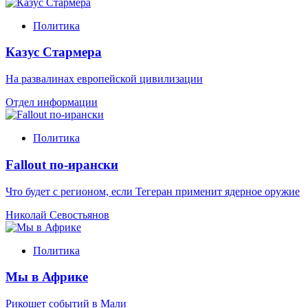
Политика
Казус Стармера
На развалинах европейской цивилизации
Отдел информации
Политика
Fallout по-ирански
Что будет с регионом, если Тегеран применит ядерное оружие
Николай Севостьянов
Политика
Мы в Африке
Рикошет событий в Мали