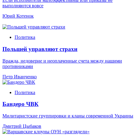
Если исполнители малоэффективны или приказы не
выполняются вовсе
Юрий Котенок
Политика
Польшей управляют страхи
Вражда, недоверие и неоплаченные счета между нашими
противниками
Петр Иванченко
Политика
Бандеро ЧВК
Милитаристские группировки и кланы современной Украины
Дмитрий Цыбаков