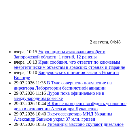
2 августа, 04:48
вчера, 10:15
Укронацисты атаковали автобус в
Запорожской области: 1 погиб, 12 ранены
вчера, 10:13
Иран сообщил, что ответит по ключевым
энергетическим объектам в арабских странах и Израиле
вчера, 10:10
Бандеровских шпионов взяли в Рязани и
Вологде
29.07.2026 11:35
В Туле совершено покушение на
директора Лаборатории беспилотной авиации
29.07.2026 11:16
Дуров пока официально не в
международном розыске
29.07.2026 10:44
В Киеве намерены возбудить уголовное
дело в отношении Александра Лукашенко
29.07.2026 10:40
Экс-госсекретарь МИД Украины
Александр Баньков украл 37 млн. гривен
29.07.2026 10:35
Украинцы массово скупают дизельное